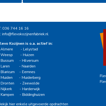
T: 036 744 16 16
: info@flevokozijnenfabriek.nl
levo Kozijnen is o.a. actief in:
-
Almere
-
Lelystad
-
Weesp
-
Huizen
-
Bussum
-
Hilversum
-
Laren
-
Naarden
-
Blaricum
-
Eemnes
Fle
-
Muiden
-
Muiderberg
Fle
-
Dronten
-
Zeewolde
-
Nijkerk
-
Harderwijk
-
Kampen
-
Biddinghuizen
ekijk hier enkele uitgevoerde opdrachten