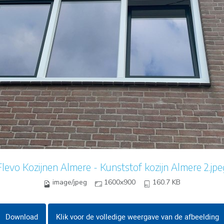
Flevo Kozijnen Almere - Kunststof kozijn Almere 2.jpe
image/jpeg
1600x900
160.7 KB
Download
Klik voor de volledige weergave van de afbeelding