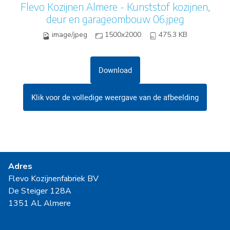
Flevo Kozijnen Almere - Kunststof kozijnen,
deur en garageombouw 06.jpeg
image/jpeg
1500x2000
475.3 KB
Download
Klik voor de volledige weergave van de afbeelding
Adres
Flevo Kozijnenfabriek BV
De Steiger 128A
1351 AL Almere