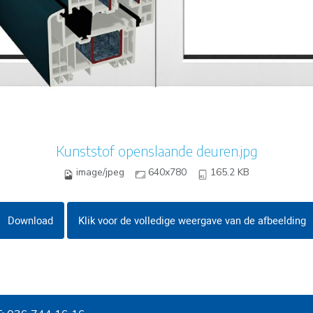
Kunststof openslaande deuren.jpg
image/jpeg
640x780
165.2 KB
Download
Klik voor de volledige weergave van de afbeelding