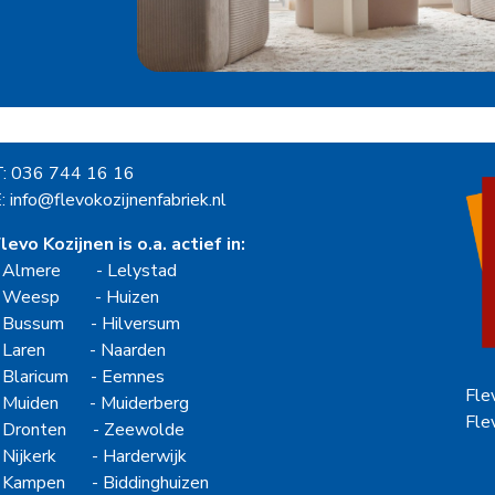
T: 036 744 16 16
: info@flevokozijnenfabriek.nl
levo Kozijnen is o.a. actief in:
-
Almere
-
Lelystad
-
Weesp
-
Huizen
-
Bussum
-
Hilversum
-
Laren
-
Naarden
-
Blaricum
-
Eemnes
Fle
-
Muiden
-
Muiderberg
Fle
-
Dronten
-
Zeewolde
-
Nijkerk
-
Harderwijk
-
Kampen
-
Biddinghuizen