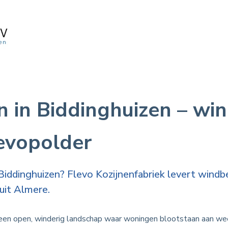
n in Biddinghuizen – wi
levopolder
 Biddinghuizen? Flevo Kozijnenfabriek levert windb
uit Almere.
 een open, winderig landschap waar woningen blootstaan aan we