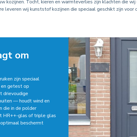
 uw kozijnen. Tocht, kieren en warmteverlies zijn klachten die w
ere leveren wij kunststof kozijnen die speciaal geschikt zijn voo
agt om
iken zijn speciaal
 en getest op
t drievoudige
buiten — houdt wind en
n die in de polder
 HR++-glas of triple glas
g optimaal beschermt