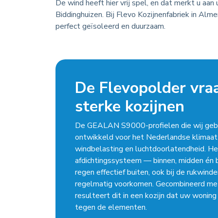
De wind heeft hier vrij spel, en dat merkt u aan
Biddinghuizen. Bij Flevo Kozijnenfabriek in Alm
perfect geïsoleerd en duurzaam.
De Flevopolder vra
sterke kozijnen
De GEALAN S9000-profielen die wij gebru
ontwikkeld voor het Nederlandse klimaat
windbelasting en luchtdoorlatendheid. He
afdichtingssysteem — binnen, midden én 
regen effectief buiten, ook bij de rukwinde
regelmatig voorkomen. Gecombineerd met
resulteert dit in een kozijn dat uw wonin
tegen de elementen.