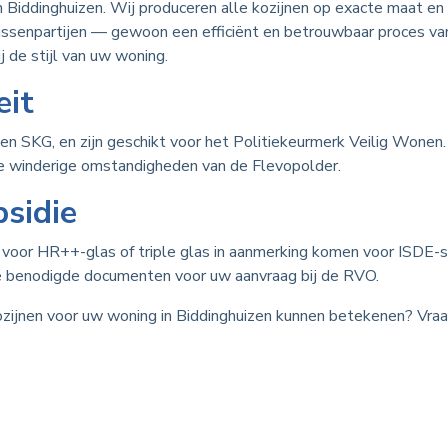
an Biddinghuizen. Wij produceren alle kozijnen op exacte maat e
senpartijen — gewoon een efficiënt en betrouwbaar proces van 
j de stijl van uw woning.
eit
n SKG, en zijn geschikt voor het Politiekeurmerk Veilig Wonen
de winderige omstandigheden van de Flevopolder.
sidie
e voor HR++-glas of triple glas in aanmerking komen voor ISDE-
e benodigde documenten voor uw aanvraag bij de RVO.
ijnen voor uw woning in Biddinghuizen kunnen betekenen? Vraag