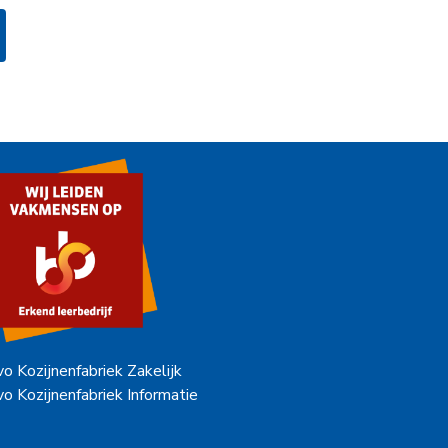
vo Kozijnenfabriek Zakelijk
vo Kozijnenfabriek Informatie