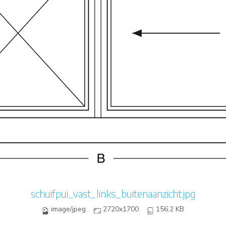
schuifpui_vast_links_buitenaanzicht.jpg
image/jpeg
2720x1700
156.2 KB