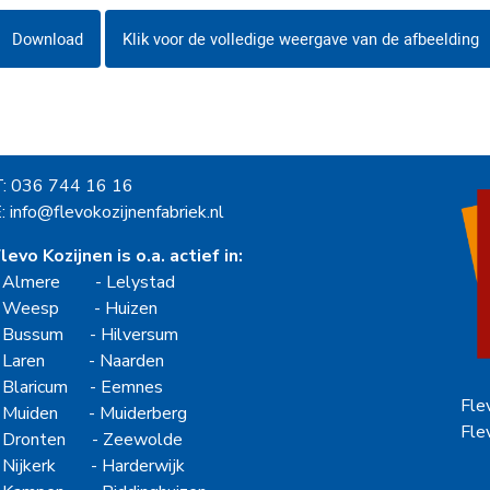
Download
Klik voor de volledige weergave van de afbeelding
T: 036 744 16 16
: info@flevokozijnenfabriek.nl
levo Kozijnen is o.a. actief in:
-
Almere
-
Lelystad
-
Weesp
-
Huizen
-
Bussum
-
Hilversum
-
Laren
-
Naarden
-
Blaricum
-
Eemnes
Fle
-
Muiden
-
Muiderberg
Fle
-
Dronten
-
Zeewolde
-
Nijkerk
-
Harderwijk