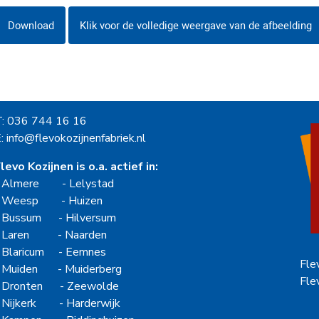
Download
Klik voor de volledige weergave van de afbeelding
T: 036 744 16 16
: info@flevokozijnenfabriek.nl
levo Kozijnen is o.a. actief in:
-
Almere
-
Lelystad
-
Weesp
-
Huizen
-
Bussum
-
Hilversum
-
Laren
-
Naarden
-
Blaricum
-
Eemnes
Fle
-
Muiden
-
Muiderberg
Fle
-
Dronten
-
Zeewolde
-
Nijkerk
-
Harderwijk