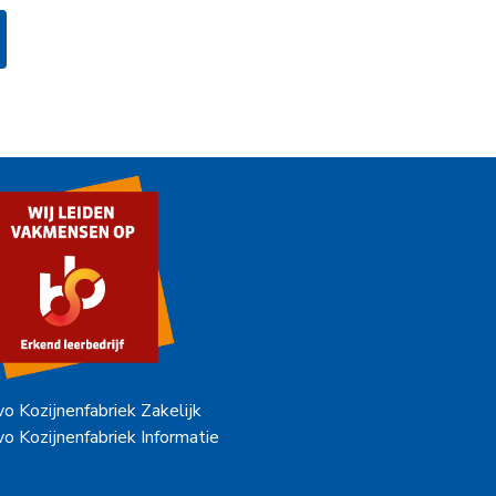
vo Kozijnenfabriek Zakelijk
vo Kozijnenfabriek Informatie