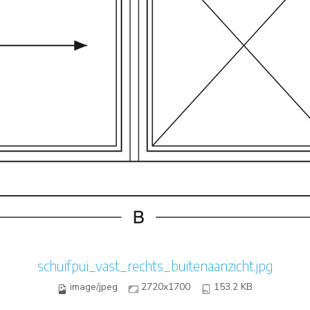
schuifpui_vast_rechts_buitenaanzicht.jpg
image/jpeg
2720x1700
153.2 KB