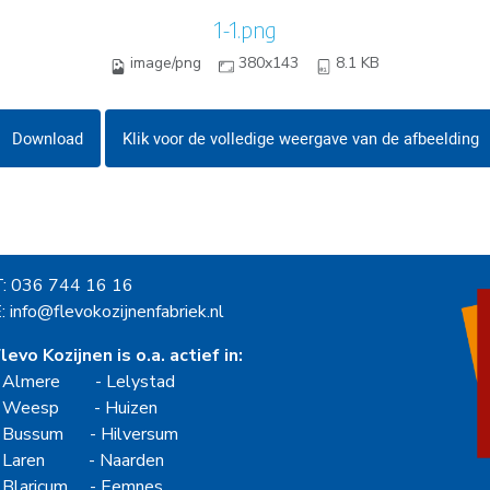
1-1.png
image/png
380x143
8.1 KB
Download
Klik voor de volledige weergave van de afbeelding
T: 036 744 16 16
: info@flevokozijnenfabriek.nl
levo Kozijnen is o.a. actief in:
-
Almere
-
Lelystad
-
Weesp
-
Huizen
-
Bussum
-
Hilversum
-
Laren
-
Naarden
-
Blaricum
-
Eemnes