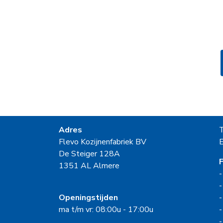
Adres
Flevo Kozijnenfabriek BV
E
De Steiger 128A
F
1351 AL Almere
Openingstijden
ma t/m vr: 08:00u - 17:00u