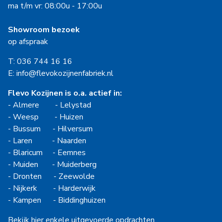
ma t/m vr: 08:00u - 17:00u
Showroom bezoek
op afspraak
T: 036 744 16 16
E: info@flevokozijnenfabriek.nl
Flevo Kozijnen is o.a. actief in:
-
Almere
-
Lelystad
-
Weesp
-
Huizen
-
Bussum
-
Hilversum
-
Laren
-
Naarden
-
Blaricum
-
Eemnes
-
Muiden
-
Muiderberg
-
Dronten
-
Zeewolde
-
Nijkerk
-
Harderwijk
-
Kampen
-
Biddinghuizen
Bekijk hier enkele uitgevoerde opdrachten