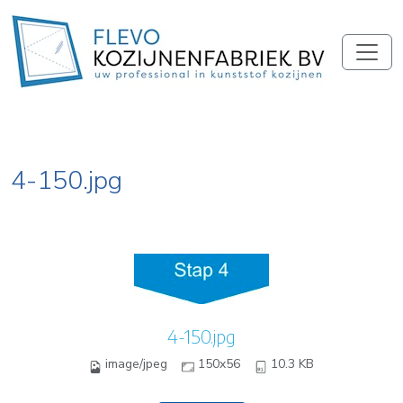
4-150.jpg
4-150.jpg
image/jpeg
150x56
10.3 KB