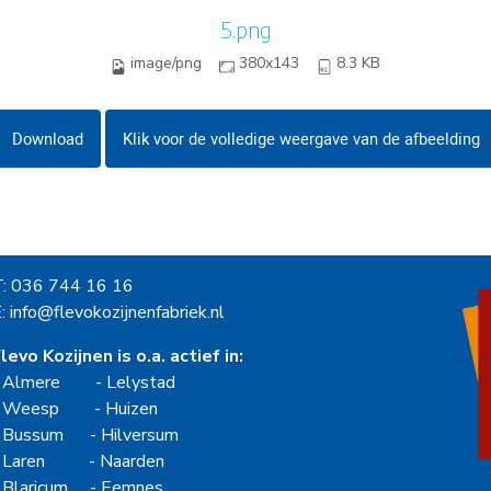
5.png
image/png
380x143
8.3 KB
Download
Klik voor de volledige weergave van de afbeelding
T: 036 744 16 16
: info@flevokozijnenfabriek.nl
levo Kozijnen is o.a. actief in:
-
Almere
-
Lelystad
-
Weesp
-
Huizen
-
Bussum
-
Hilversum
-
Laren
-
Naarden
-
Blaricum
-
Eemnes