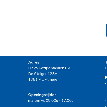
Adres
Flevo Kozijnenfabriek BV
E
De Steiger 128A
F
1351 AL Almere
Openingstijden
ma t/m vr: 08:00u - 17:00u