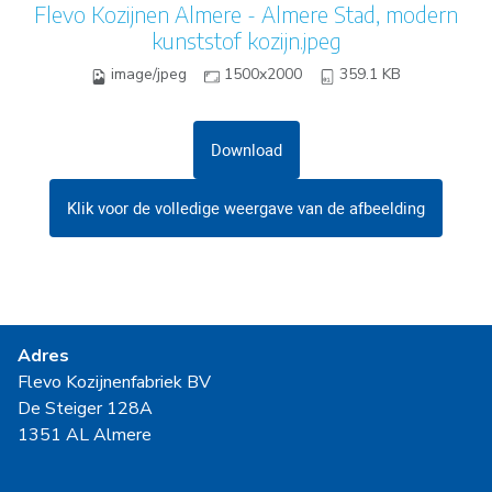
Flevo Kozijnen Almere - Almere Stad, modern
kunststof kozijn.jpeg
image/jpeg
1500x2000
359.1 KB
Download
Klik voor de volledige weergave van de afbeelding
Adres
Flevo Kozijnenfabriek BV
De Steiger 128A
1351 AL Almere