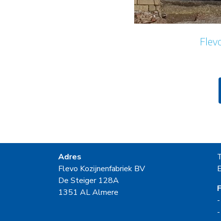
Flevo
Adres
Flevo Kozijnenfabriek BV
E
De Steiger 128A
F
1351 AL Almere