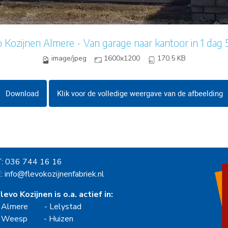
 Kozijnen Almere - Van garage naar kantoor in 1 dag 
image/jpeg
1600x1200
170.5 KB
Download
Klik voor de volledige weergave van de afbeelding
T: 036 744 16 16
: info@flevokozijnenfabriek.nl
levo Kozijnen is o.a. actief in:
-
Almere
-
Lelystad
-
Weesp
-
Huizen