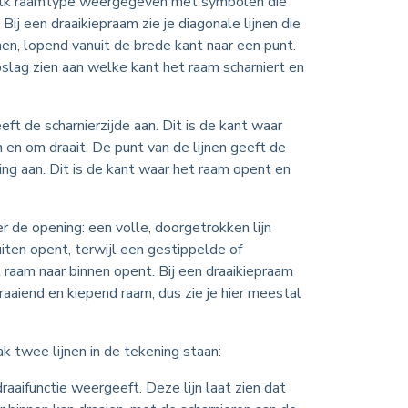
 elk raamtype weergegeven met symbolen die
ij een draaikiepraam zie je diagonale lijnen die
n, lopend vanuit de brede kant naar een punt.
pslag zien aan welke kant het raam scharniert en
eft de scharnierzijde aan. Dit is de kant waar
n en om draait. De punt van de lijnen geeft de
ing aan. Dit is de kant waar het raam opent en
er de opening: een volle, doorgetrokken lijn
iten opent, terwijl een gestippelde of
 raam naar binnen opent. Bij een draaikiepraam
aaiend en kiepend raam, dus zie je hier meestal
ak twee lijnen in de tekening staan:
draaifunctie weergeeft. Deze lijn laat zien dat