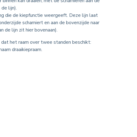
r binnen kan draaien, met de scharnieren aan de
de lijn).
ng die de kiepfunctie weergeeft. Deze lijn laat
onderzijde scharniert en aan de bovenzijde naar
n de lijn zit hier bovenaan).
 dat het raam over twee standen beschikt:
 naam draaikiepraam.