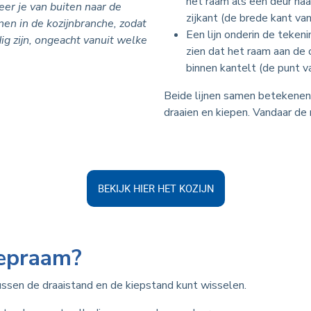
het raam als een deur naa
neer je van buiten naar de
zijkant (de brede kant van 
nen in de kozijnbranche, zodat
Een lijn onderin de tekeni
dig zijn, ongeacht vanuit welke
zien dat het raam aan de 
binnen kantelt (de punt va
Beide lijnen samen betekenen
draaien en kiepen. Vandaar de
BEKIJK HIER HET KOZIJN
iepraam?
ssen de draaistand en de kiepstand kunt wisselen.