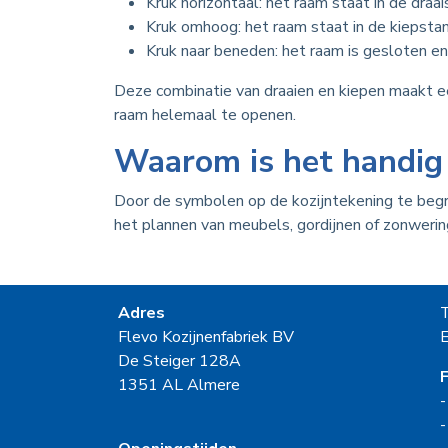
Kruk horizontaal: het raam staat in de draa
Kruk omhoog: het raam staat in de kiepstand
Kruk naar beneden: het raam is gesloten en
Deze combinatie van draaien en kiepen maakt een
raam helemaal te openen.
Waarom is het handig
Door de symbolen op de kozijntekening te begrij
het plannen van meubels, gordijnen of zonweri
Adres
Flevo Kozijnenfabriek BV
E
De Steiger 128A
F
1351 AL Almere