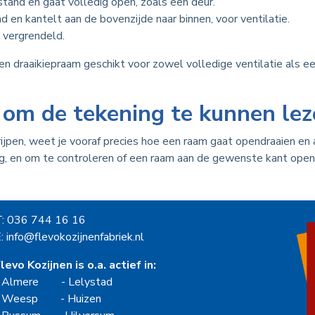
istand en gaat volledig open, zoals een deur.
 en kantelt aan de bovenzijde naar binnen, voor ventilatie.
 vergrendeld.
 draaikiepraam geschikt voor zowel volledige ventilatie als een 
 om de tekening te kunnen lez
pen, weet je vooraf precies hoe een raam gaat opendraaien en aan
ng, en om te controleren of een raam aan de gewenste kant open
T: 036 744 16 16
: info@flevokozijnenfabriek.nl
levo Kozijnen is o.a. actief in:
-
Almere
-
Lelystad
-
Weesp
-
Huizen