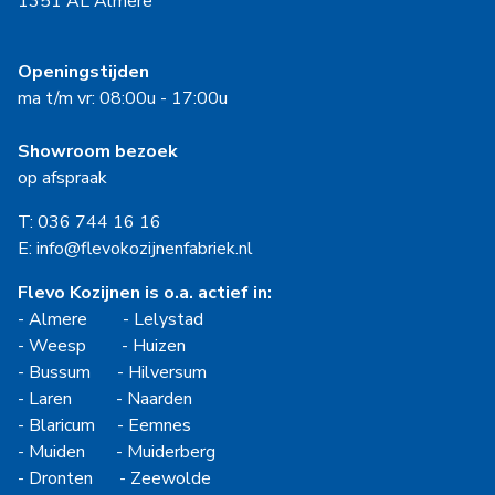
1351 AL Almere
Openingstijden
ma t/m vr: 08:00u - 17:00u
Showroom bezoek
op afspraak
T: 036 744 16 16
E: info@flevokozijnenfabriek.nl
Flevo Kozijnen is o.a. actief in:
-
Almere
-
Lelystad
-
Weesp
-
Huizen
-
Bussum
-
Hilversum
-
Laren
-
Naarden
-
Blaricum
-
Eemnes
-
Muiden
-
Muiderberg
-
Dronten
-
Zeewolde