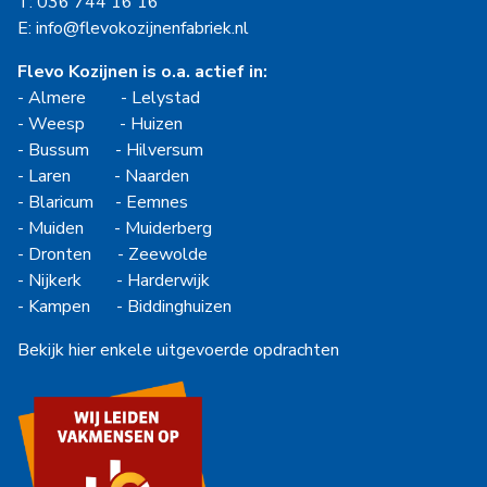
T: 036 744 16 16
E: info@flevokozijnenfabriek.nl
Flevo Kozijnen is o.a. actief in:
-
Almere
-
Lelystad
-
Weesp
-
Huizen
-
Bussum
-
Hilversum
-
Laren
-
Naarden
-
Blaricum
-
Eemnes
-
Muiden
-
Muiderberg
-
Dronten
-
Zeewolde
-
Nijkerk
-
Harderwijk
-
Kampen
-
Biddinghuizen
Bekijk hier enkele uitgevoerde opdrachten