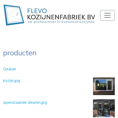
producten
Gealan
kozijn.jpg
openslaande deuren.jpg