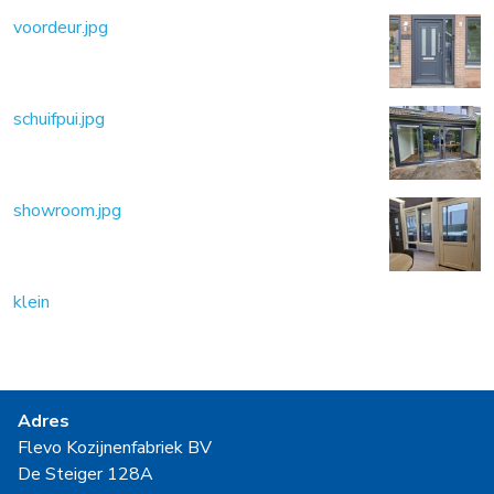
voordeur.jpg
schuifpui.jpg
showroom.jpg
klein
Adres
Flevo Kozijnenfabriek BV
De Steiger 128A